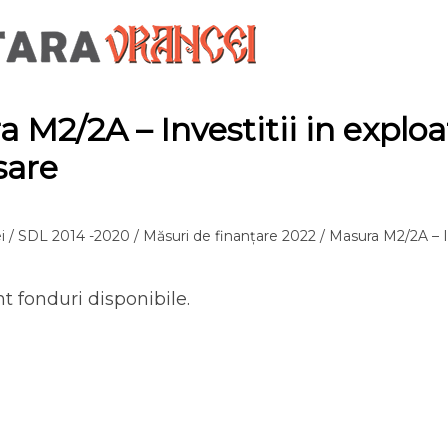
 M2/2A – Investitii in exploat
sare
i
/
SDL 2014 -2020
/
Măsuri de finanțare 2022
/ Masura M2/2A – In
t fonduri disponibile.