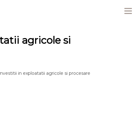
Me
atii agricole si
vestitii in exploatatii agricole si procesare