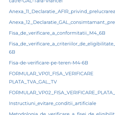
catre-GAL-Tara-Vrancei
Anexa_11_Declaratie_AFIR_privind_prelucrarea
Anexa_12_Declaratie_GAL_consimtamant_prel
Fisa_de_verificare_a_conformitatii_M4_6B
Fisa_de_verificare_a_criteriilor_de_eligibilitat
6B
Fisa-de-verificare-pe-teren-M4-6B
FORMULAR_VP01_FISA_VERIFICARE
PLATA_TVA_GAL_TV
FORMULAR_VP02_FISA_VERIFICARE_PLATA
Instructiuni_evitare_conditii_artificiale
Metodologia_de_verificare_a_fisei_de_eligibil