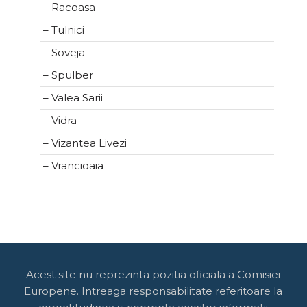
– Racoasa
– Tulnici
– Soveja
– Spulber
– Valea Sarii
– Vidra
– Vizantea Livezi
– Vrancioaia
Acest site nu reprezinta pozitia oficiala a Comisiei
Europene. Intreaga responsabilitate referitoare la