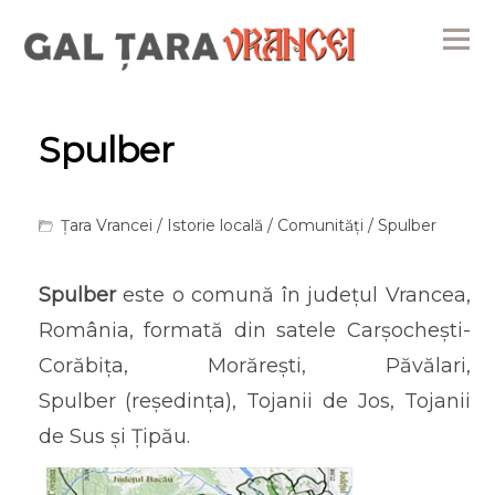
Me
Spulber
Țara Vrancei
/
Istorie locală
/
Comunități
/ Spulber
Spulber
este o comună în județul Vrancea,
România, formată din satele Carșochești-
Corăbița, Morărești, Păvălari,
Spulber (reședința), Tojanii de Jos, Tojanii
de Sus și Țipău.