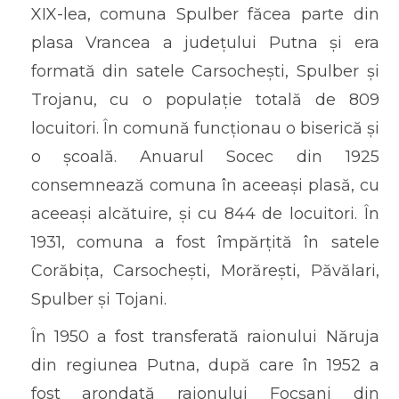
XIX-lea, comuna Spulber făcea parte din
plasa Vrancea a județului Putna și era
formată din satele Carsochești, Spulber și
Trojanu, cu o populație totală de 809
locuitori. În comună funcționau o biserică și
o școală. Anuarul Socec din 1925
consemnează comuna în aceeași plasă, cu
aceeași alcătuire, și cu 844 de locuitori. În
1931, comuna a fost împărțită în satele
Corăbița, Carsochești, Morărești, Păvălari,
Spulber și Tojani.
În 1950 a fost transferată raionului Năruja
din regiunea Putna, după care în 1952 a
fost arondată raionului Focșani din