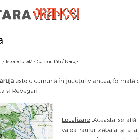
a
i
/
Istorie locală
/
Comunități
/ Naruja
aruja
este o comună în județul Vrancea, formată di
a si Rebegari.
Localizare
:Aceasta se află 
valea râului Zăbala și a a