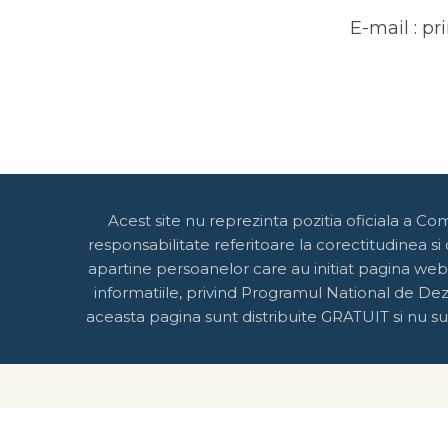
E-mail : p
Acest site nu reprezinta pozitia oficiala a Co
responsabilitate referitoare la corectitudinea si
apartine persoanelor care au initiat pagina web
informatiile, privind Programul National de Dezv
aceasta pagina sunt distribuite GRATUIT si nu sun