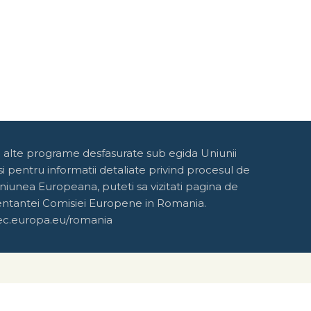
e alte programe desfasurate sub egida Uniunii
 pentru informatii detaliate privind procesul de
niunea Europeana, puteti sa vizitati pagina de
entantei Comisiei Europene in Romania.
ec.europa.eu/romania