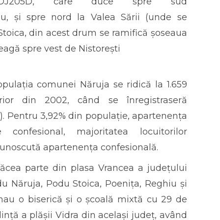
 DJ205D, care duce spre sud
ju, și spre nord la Valea Sării (unde se
toica, din acest drum se ramifică șoseaua
agă spre vest de Nistorești
ulația comunei Năruja se ridică la 1.659
rior din 2002, când se înregistraseră
2%). Pentru 3,92% din populație, apartenența
nfesional, majoritatea locuitorilor
 cunoscută apartenența confesională.
făcea parte din plasa Vrancea a județului
du Năruja, Podu Stoica, Poenița, Reghiu și
onau o biserică și o școală mixtă cu 29 de
ță a plășii Vidra din același județ, având