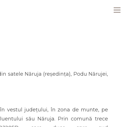
Me
n satele Năruja (reședința), Podu Nărujei,
în vestul județului, în zona de munte, pe
fluentului său Năruja. Prin comună trece