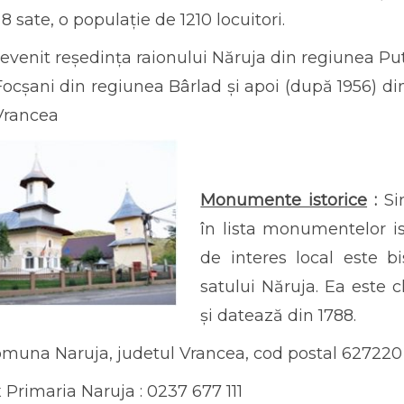
 8 sate, o populație de 1210 locuitori.
devenit reședința raionului Năruja din regiunea Putn
Focșani din regiunea Bârlad și apoi (după 1956) din 
 Vrancea
Monumente istorice
:
Si
în lista monumentelor i
de interes local este b
satului Năruja. Ea este 
și datează din 1788.
omuna Naruja, judetul Vrancea, cod postal 627220
 Primaria Naruja : 0237 677 111