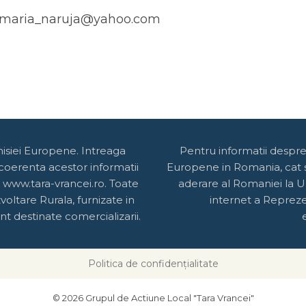
rimaria_naruja@yahoo.com
misiei Europene. Intreaga
Pentru informatii despr
 coerenta acestor informatii
Europene in Romania, cat si
 www.tara-vrancei.ro. Toate
aderare al Romaniei la U
oltare Rurala, furnizate in
internet a Reprez
t destinate comercializarii.
Politica de confidențialitate
© 2026 Grupul de Actiune Local "Tara Vrancei"