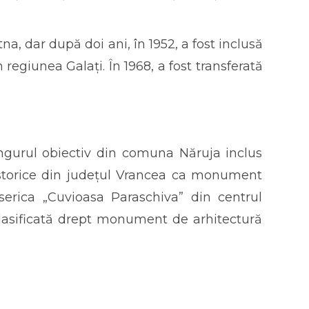
a, dar după doi ani, în 1952, a fost inclusă
regiunea Galați. În 1968, a fost transferată
ngurul obiectiv din comuna Năruja inclus
storice din județul Vrancea ca monument
iserica „Cuvioasa Paraschiva” din centrul
clasificată drept monument de arhitectură