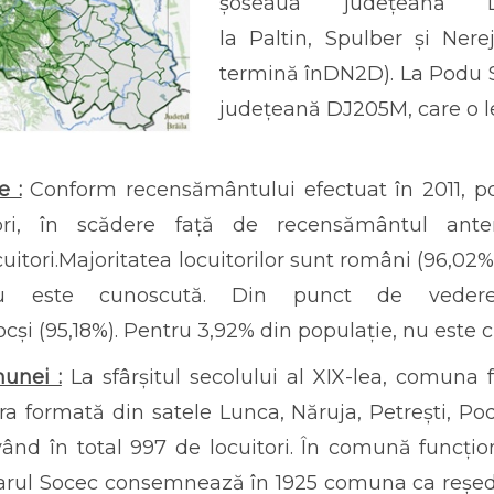
șoseaua județeană
la Paltin, Spulber și Nere
termină înDN2D). La Podu S
județeană DJ205M, care o le
 :
Conform recensământului efectuat în 2011, pop
ori, în scădere față de recensământul ante
cuitori.Majoritatea locuitorilor sunt români (96,0
u este cunoscută. Din punct de vedere co
ocși (95,18%). Pentru 3,92% din populație, nu este
munei :
La sfârșitul secolului al XIX-lea, comuna 
era formată din satele Lunca, Năruja, Petrești, Po
având în total 997 de locuitori. În comună funcți
uarul Socec consemnează în 1925 comuna ca reședin