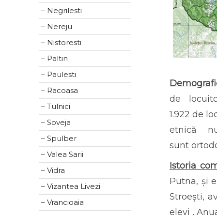
– Negrilesti
– Nereju
– Nistoresti
– Paltin
– Paulesti
Demografie
– Racoasa
de locuit
– Tulnici
1.922 de lo
– Soveja
etnică n
– Spulber
sunt ortod
– Valea Sarii
Istoria co
– Vidra
Putna, și 
– Vizantea Livezi
Stroești, 
– Vrancioaia
elevi . An