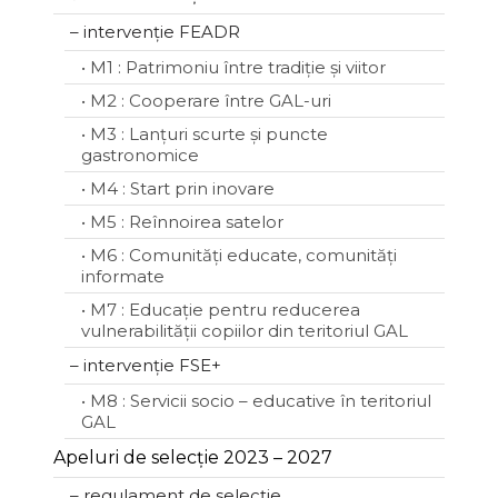
– intervenție FEADR
• M1 : Patrimoniu între tradiție și viitor
• M2 : Cooperare între GAL-uri
• M3 : Lanțuri scurte și puncte
gastronomice
• M4 : Start prin inovare
• M5 : Reînnoirea satelor
• M6 : Comunități educate, comunități
informate
• M7 : Educație pentru reducerea
vulnerabilității copiilor din teritoriul GAL
– intervenție FSE+
• M8 : Servicii socio – educative în teritoriul
GAL
Apeluri de selecție 2023 – 2027
– regulament de selecție