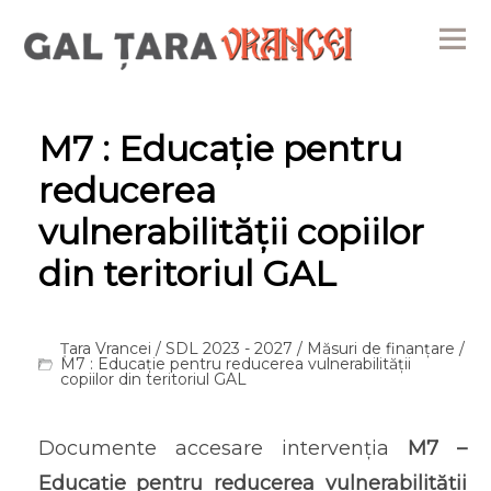
Me
M7 : Educație pentru
reducerea
vulnerabilității copiilor
din teritoriul GAL
Țara Vrancei
/
SDL 2023 - 2027
/
Măsuri de finanțare
/
M7 : Educație pentru reducerea vulnerabilității
copiilor din teritoriul GAL
Documente accesare intervenția
M7 –
Educație pentru reducerea vulnerabilității