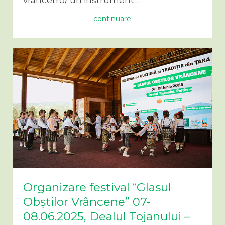
vrancei.ro/ un instrument …
continuare
Organizare festival “Glasul
Obștilor Vrâncene” 07-
08.06.2025, Dealul Tojanului –