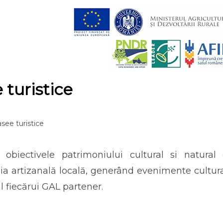
 turistice
asee turistice
 obiectivele patrimoniului cultural si natural 
a artizanală locală, generând evenimente cultura
ul fiecărui GAL partener.