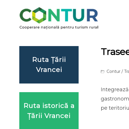
Trasee
Ruta Țării
Vrancei
Contur
/ Tr
Integrează
gastronomi
Ruta istorică a
pe teritori
Țării Vrancei