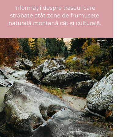
Informații despre traseul care
străbate atât zone de frumusețe
naturală montană cât și culturală.