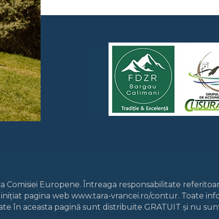
lă a Comisiei Europene. Întreaga responsabilitate referitoa
 inițiat pagina web www.tara-vrancei.ro/contur. Toate inf
ate în aceasta pagină sunt distribuite GRATUIT și nu sunt 