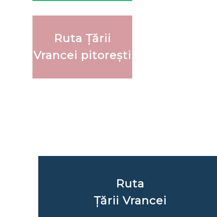
Ruta Țării
Vrancei pitorești
Ruta
Țării Vrancei