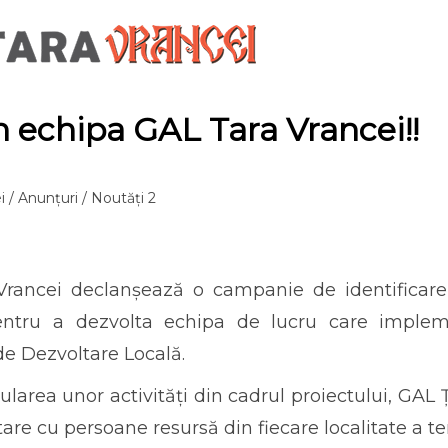
n echipa GAL Tara Vrancei!!
i
/
Anunțuri
/
Noutăți 2
rancei declanșează o campanie de identificare a
entru a dezvolta echipa de lucru care impleme
de Dezvoltare Locală.
ularea unor activități din cadrul proiectului, GAL
e cu persoane resursă din fiecare localitate a teri