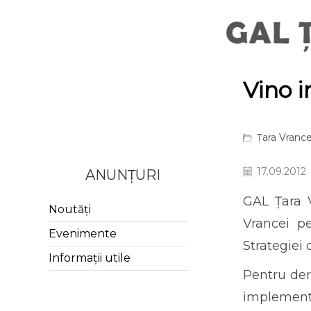
Vino i
Țara Vrance
17.09.2012
ANUNȚURI
GAL Țara V
Noutăți
Vrancei p
Evenimente
Strategiei 
Informații utile
Pentru der
implementar