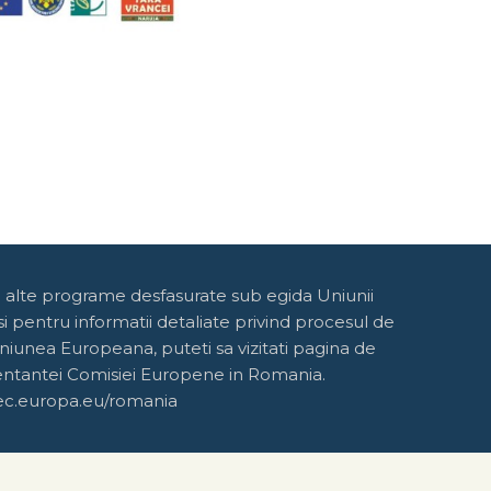
e alte programe desfasurate sub egida Uniunii
 pentru informatii detaliate privind procesul de
niunea Europeana, puteti sa vizitati pagina de
entantei Comisiei Europene in Romania.
ec.europa.eu/romania