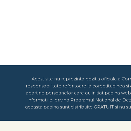
Acest site nu reprezinta pozitia oficiala a Co
responsabilitate referitoare la corectitudinea si
apartine persoanelor care au initiat pagina web
informatiile, privind Programul National de Dezv
aceasta pagina sunt distribuite GRATUIT si nu sun