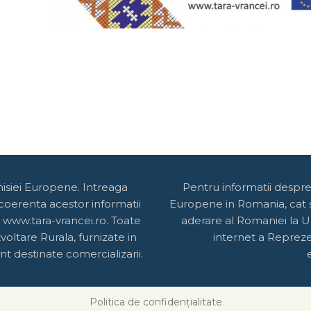
misiei Europene. Intreaga
Pentru informatii despr
 coerenta acestor informatii
Europene in Romania, cat si
 www.tara-vrancei.ro. Toate
aderare al Romaniei la U
oltare Rurala, furnizate in
internet a Reprez
t destinate comercializarii.
Politica de confidențialitate