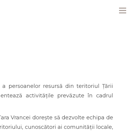
Me
 persoanelor resursă din teritoriul Țării
ntează activitățile prevăzute în cadrul
 Țara Vrancei dorește să dezvolte echipa de
toriului, cunoscători ai comunității locale,