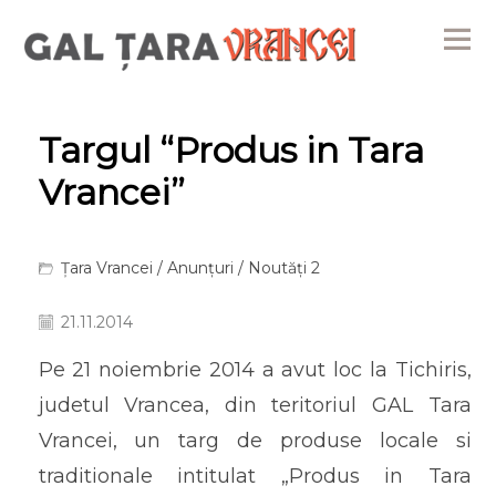
Me
Targul “Produs in Tara
Vrancei”
Țara Vrancei
/
Anunțuri
/
Noutăți 2
21.11.2014
Pe 21 noiembrie 2014 a avut loc la Tichiris,
judetul Vrancea, din teritoriul GAL Tara
Vrancei, un targ de produse locale si
traditionale intitulat „Produs in Tara