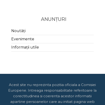
ANUNȚURI
Noutăți
Evenimente
Informații utile
Acest site nu reprezinta pozitia oficiala a Comisiei
Europene. Intreaga responsabilitate referitoare la
corectitudinea si coerenta acestor informatii
apartine persoanelor care au initiat pagina web