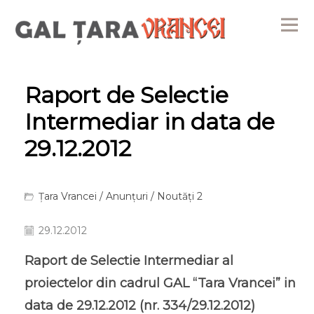
Me
Raport de Selectie
Intermediar in data de
29.12.2012
Țara Vrancei
/
Anunțuri
/
Noutăți 2
29.12.2012
Raport de Selectie Intermediar al
proiectelor din cadrul GAL “Tara Vrancei” in
data de 29.12.2012 (nr. 334/29.12.2012)