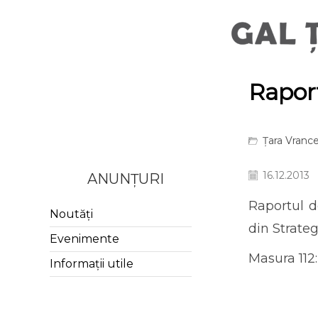
Raport
Țara Vrance
16.12.2013
ANUNȚURI
Raportul d
Noutăți
din Strate
Evenimente
Masura 112:
Informații utile