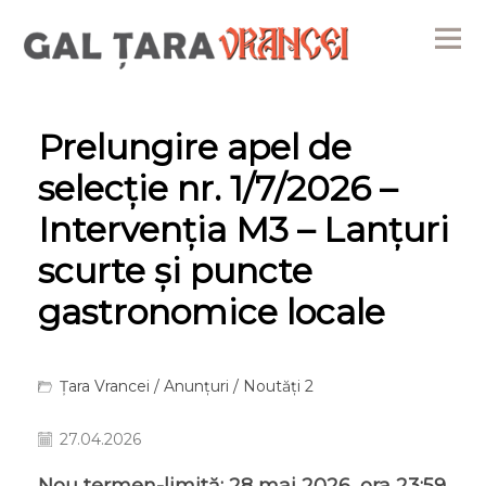
Me
Prelungire apel de
selecție nr. 1/7/2026 –
Intervenția M3 – Lanțuri
scurte și puncte
gastronomice locale
Țara Vrancei
/
Anunțuri
/
Noutăți 2
27.04.2026
Nou termen-limită: 28 mai 2026, ora 23:59