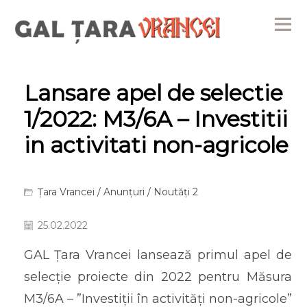
Me
Lansare apel de selectie
1/2022: M3/6A – Investitii
in activitati non-agricole
Țara Vrancei
/
Anunțuri
/
Noutăți 2
25.02.2022
GAL Țara Vrancei lansează primul apel de
selecție proiecte din 2022 pentru Măsura
M3/6A – ”Investiții în activități non-agricole”