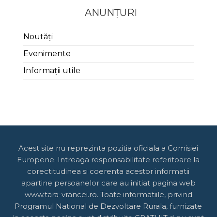
ANUNȚURI
Noutăți
Evenimente
Informații utile
Acest site nu reprezinta pozitia oficiala a Comisiei
Europene. Intreaga responsabilitate referitoare la
corectitudinea si coerenta acestor informatii
apartine persoanelor care au initiat pagina web
www.tara-vrancei.ro. Toate informatiile, privind
Programul National de Dezvoltare Rurala, furnizate