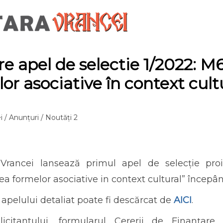
e apel de selectie 1/2022: 
or asociative în context cult
i
/
Anunțuri
/
Noutăți 2
Vrancei lansează primul apel de selecție pr
a formelor asociative in context cultural” începâ
 apelului detaliat poate fi descărcat de
AICI
.
icitantului, formularul Cererii de Finanțare,