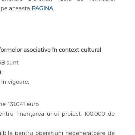
e pe aceasta
PAGINA
.
ormelor asociative în context cultural
6B sunt:
i;
 în vigoare;
e: 131.041 euro
tru finanțarea unui proiect: 100.000 de
ligibile pentru operațiuni negeneratoare de