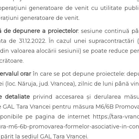
perațiuni generatoare de venit cu utilitate public
rațiuni generatoare de venit.
ă de depunere a proiectelor
: sesiune continuă pâ
ta de 31.12.2022. În cazul unei supracontractări 
 din valoarea alocării sesiunii) se poate reduce p
ucrătoare.
tervalul orar
în care se pot depune proiectele: depu
i (loc. Năruja, jud. Vrancea), zilnic de luni până vin
e detaliate
privind accesarea și derularea măsur
e GAL Tara Vrancei pentru măsura M6/6B Promovare
sponibile pe pagina de internet https://tara-vranc
a-m6-6b-promovarea-formelor-asociative-in-contex
ipărit la sediul GAL Țara Vrancei.