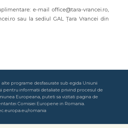
uplimentare: e-mail office@tara-vrancei.ro,
ncei.ro sau la sediul GAL Țara Vrancei din
e alte programe desfasurate sub egida Uniunii
 pentru informatii detaliate privind procesul de
niunea Europeana, puteti sa vizitati pagina de
entantei Comisiei Europene in Romania.
ec.europa.eu/romania