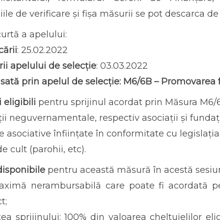
le de verificare și fișa măsurii se pot descarca d
urtă a apelului:
ării
: 25.02.2022
ii apelului de selecție
: 03.03.2022
sată prin apelul de selecție: M6/6B – Promovarea f
 eligibili
pentru sprijinul acordat prin Măsura M6/
ii neguvernamentale, respectiv asociații și fundați
e asociative înființate în conformitate cu legislația
 de cult (parohii, etc).
disponibile
pentru această măsură în acestă sesiun
ximă nerambursabilă care poate fi acordată pen
t;
tea sprijinului: 100% din valoarea cheltuielilor e