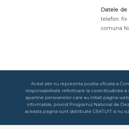
Datele de 
telefon fi
comuna Năr
Acest site nu reprezinta pozitia oficiala a Co
responsabilitate referitoare la corectitudinea si
apartine persoanelor care au initiat pagina web
informatiile, privind Programul National de Dezv
aceasta pagina sunt distribuite GRATUIT si nu sun