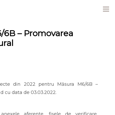
Me
M6/6B – Promovarea
ural
oiecte din 2022 pentru Măsura M6/6B –
nd cu data de 03.03.2022.
 anexele aferente, fișele de verificare,