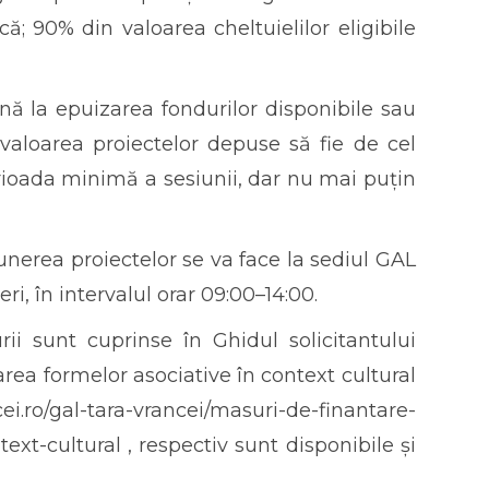
ă; 90% din valoarea cheltuielilor eligibile
nă la epuizarea fondurilor disponibile sau
(valoarea proiectelor depuse să fie de cel
erioada minimă a sesiunii, dar nu mai puțin
nerea proiectelor se va face la sediul GAL
eri, în intervalul orar 09:00–14:00.
ii sunt cuprinse în Ghidul solicitantului
a formelor asociative în context cultural
ei.ro/gal-tara-vrancei/masuri-de-finantare-
t-cultural , respectiv sunt disponibile și