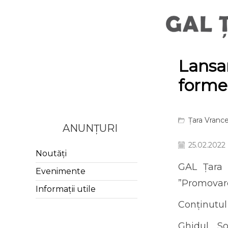
Lansar
formel
Țara Vrance
ANUNȚURI
25.02.2022
Noutăți
GAL Țara 
Evenimente
”Promovare
Informații utile
Conținutul
Ghidul Sol