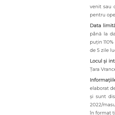
venit sau o
pentru ope
Data limit
până la da
puțin 110%
de 5 zile l
Locul și in
Țara Vrance
Informațiil
elaborat d
și sunt di
2022/masur
în format t