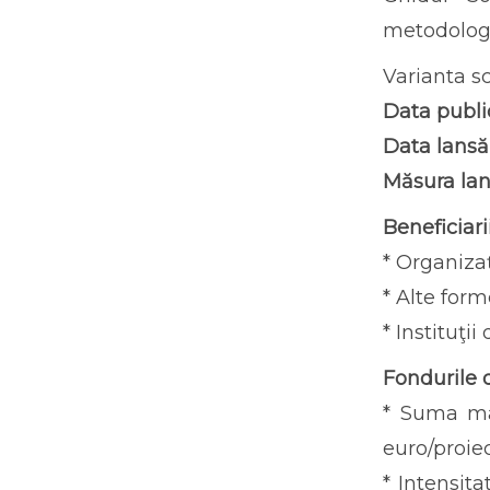
metodologii
Varianta sc
Data public
Data lansăr
Măsura lan
Beneficiarii
* Organizaț
* Alte form
* Instituţii
Fondurile 
* Suma ma
euro/proiec
* Intensita