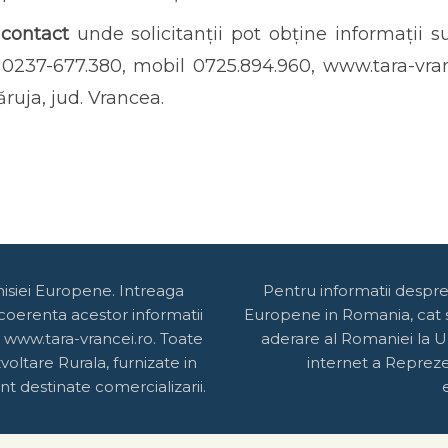
contact
unde solicitanții pot obține informații s
x 0237-677.380, mobil 0725.894.960, www.tara-vra
uja, jud. Vrancea.
misiei Europene. Intreaga
Pentru informatii despr
 coerenta acestor informatii
Europene in Romania, cat si
 www.tara-vrancei.ro. Toate
aderare al Romaniei la U
oltare Rurala, furnizate in
internet a Reprez
t destinate comercializarii.