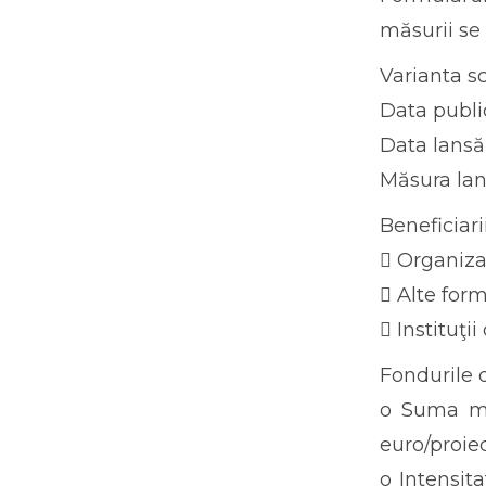
măsurii se
Varianta sc
Data public
Data lansăr
Măsura lan
Beneficiari
 Organizaț
 Alte form
 Instituţii
Fondurile 
o Suma ma
euro/proiec
o Intensita