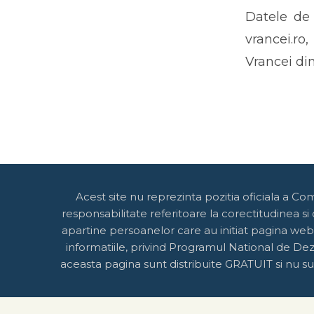
Datele de 
vrancei.ro
Vrancei di
Acest site nu reprezinta pozitia oficiala a Co
responsabilitate referitoare la corectitudinea si
apartine persoanelor care au initiat pagina web
informatiile, privind Programul National de Dezv
aceasta pagina sunt distribuite GRATUIT si nu sun