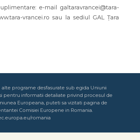
suplimentare: e-mail galtaravrancei@tara-
www.tara-vrancei.ro sau la sediul GAL Țara
e alte programe desfasurate sub egida Uniunii
 pentru informatii detaliate privind procesul de
niunea Europeana, puteti sa vizitati pagina de
entantei Comisiei Europene in Romania.
ec.europa.eu/romania