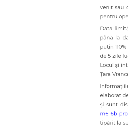
venit sau o
pentru ope
Data limit
până la da
puțin 110%
de 5 zile l
Locul și in
Țara Vrance
Informații
elaborat d
și sunt di
m6-6b-prom
tipărit la 