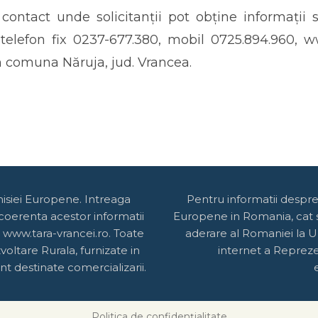
contact unde solicitanții pot obține informații 
, telefon fix 0237-677.380, mobil 0725.894.960, 
n comuna Năruja, jud. Vrancea.
misiei Europene. Intreaga
Pentru informatii despr
 coerenta acestor informatii
Europene in Romania, cat si
 www.tara-vrancei.ro. Toate
aderare al Romaniei la U
oltare Rurala, furnizate in
internet a Reprez
t destinate comercializarii.
Politica de confidențialitate