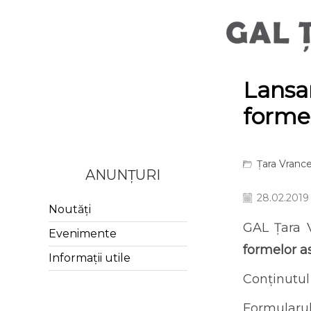
Lansa
formel
Țara Vrance
ANUNȚURI
28.02.2019
Noutăți
GAL Țara V
Evenimente
formelor as
Informații utile
Conținutul
Formularul 