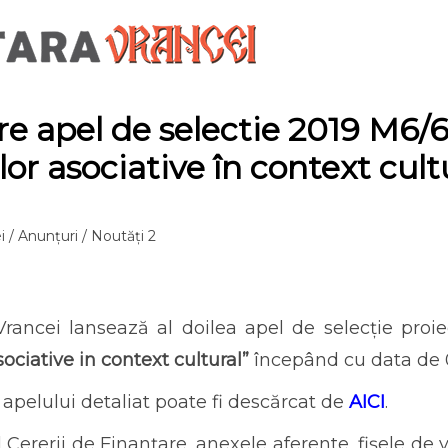
re apel de selectie 2019 M6
or asociative în context cult
i
/
Anunțuri
/
Noutăți 2
rancei lansează al doilea apel de selecție proi
ociative in context cultural”
începând cu data de 0
 apelului detaliat poate fi descărcat de
AICI
.
Cererii de Finanțare, anexele aferente, fișele de ve