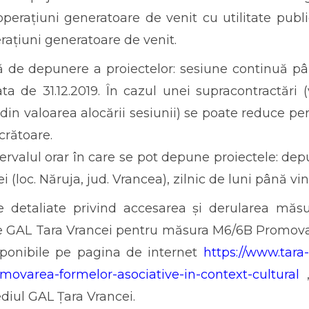
perațiuni generatoare de venit cu utilitate public
rațiuni generatoare de venit.
ă de depunere a proiectelor: sesiune continuă pâ
ta de 31.12.2019. În cazul unei supracontractări 
 din valoarea alocării sesiunii) se poate reduce p
ucrătoare.
tervalul orar în care se pot depune proiectele: de
i (loc. Năruja, jud. Vrancea), zilnic de luni până vin
le detaliate privind accesarea și derularea măsu
e GAL Tara Vrancei pentru măsura M6/6B Promovare
sponibile pe pagina de internet
https://www.tara
ovarea-formelor-asociative-in-context-cultural
,
sediul GAL Țara Vrancei.