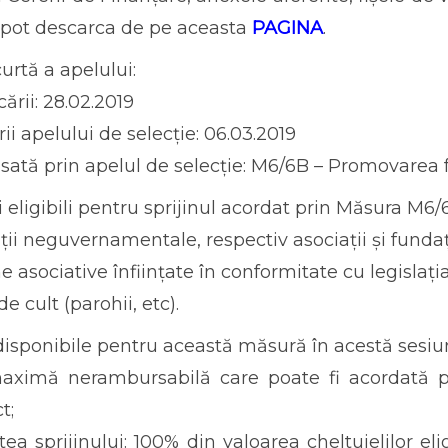
 pot descarca de pe aceasta
PAGINA
.
urtă a apelului:
ării: 28.02.2019
ii apelului de selecție: 06.03.2019
sată prin apelul de selecție: M6/6B – Promovarea f
i eligibili pentru sprijinul acordat prin Măsura M6/
ii neguvernamentale, respectiv asociații și fundați
e asociative înființate în conformitate cu legislația
 de cult (parohii, etc).
disponibile pentru această măsură în acestă sesiu
ximă nerambursabilă care poate fi acordată pe
t;
tea sprijinului: 100% din valoarea cheltuielilor e