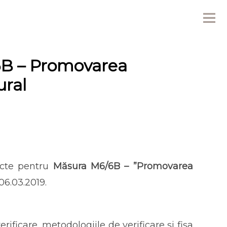
Me
/6B – Promovarea
ural
ecte pentru
Măsura M6/6B – ”Promovarea
6.03.2019.
rificare, metodologiile de verificare și fișa