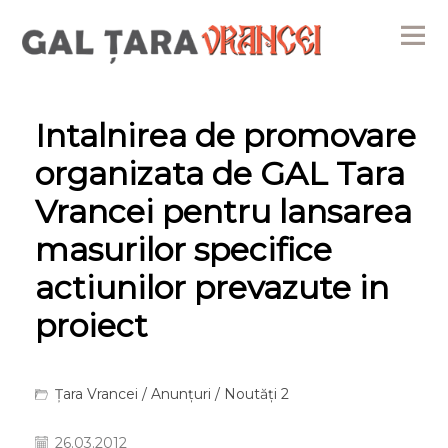
Me
Intalnirea de promovare
organizata de GAL Tara
Vrancei pentru lansarea
masurilor specifice
actiunilor prevazute in
proiect
Țara Vrancei
/
Anunțuri
/
Noutăți 2
26.03.2012