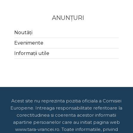
ANUNȚURI
Noutăți
Evenimente
Informații utile
Acest site nu reprezinta pozitia oficiala a Comisiei
Europene. Intreaga responsabilitate referitoare la
corectitudinea si coerenta acestor informatii
apartine persoanelor care au initiat pagina web
www.tara-vrancei.ro. Toate informatiile, privind