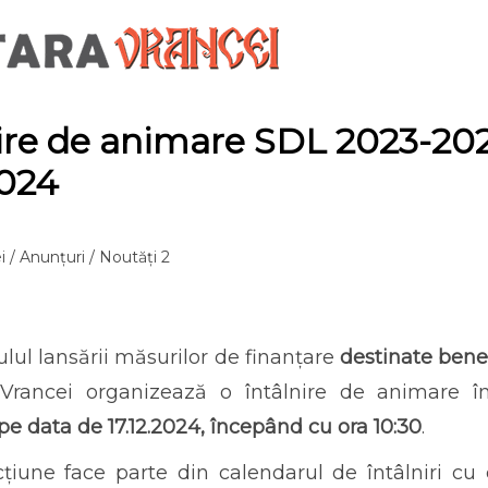
nire de animare SDL 2023-20
2024
i
/
Anunțuri
/
Noutăți 2
lul lansării măsurilor de finanțare
destinate benef
Vrancei organizează o întâlnire de animare 
e data de 17.12.2024, începând cu ora 10:30
.
țiune face parte din calendarul de întâlniri cu