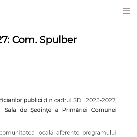
Me
27: Com. Spulber
iciarilor publici
din cadrul SDL 2023-2027,
în
Sala de Ședințe a Primăriei Comunei
 comunitatea locală aferente programului