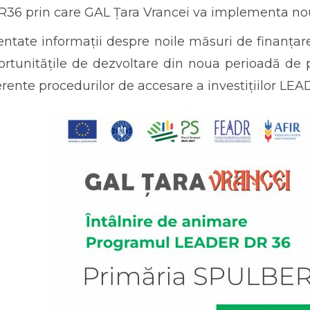
6 prin care GAL Țara Vrancei va implementa noua
zentate informații despre noile măsuri de finanțar
portunitățile de dezvoltare din noua perioadă de
erente procedurilor de accesare a investițiilor LEA