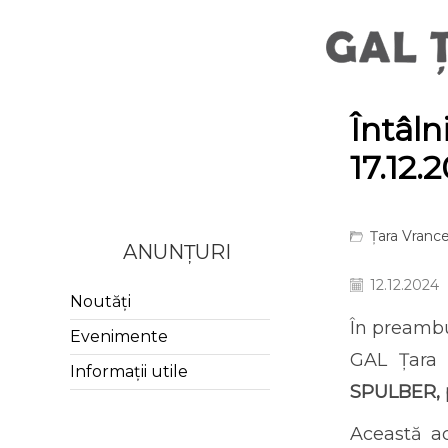
Întâl
17.12.
Țara Vrance
ANUNȚURI
12.12.2024
Noutăți
În preambu
Evenimente
GAL Țara 
Informații utile
SPULBER, p
Această ac