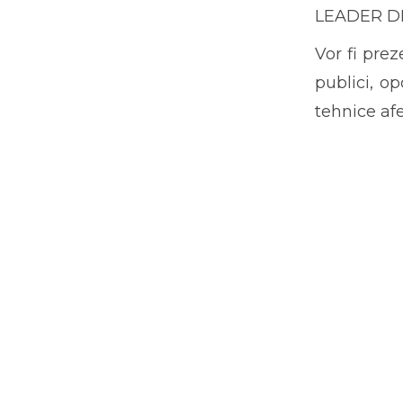
LEADER DR3
Vor fi pre
publici, o
tehnice af