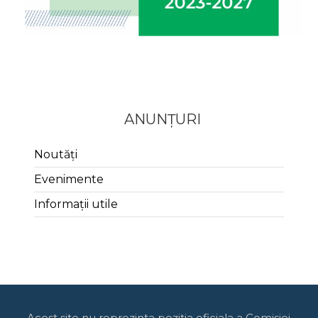
ANUNȚURI
Noutăți
Evenimente
Informații utile
Acest site nu reprezinta pozitia oficiala a Comisiei