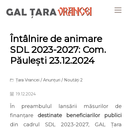
Me
Întâlnire de animare
SDL 2023-2027: Com.
Păulești 23.12.2024
Țara Vrancei
/
Anunțuri
/
Noutăți 2
19.12.2024
În preambulul lansării măsurilor de
finanțare
destinate beneficiarilor publici
din cadrul SDL 2023-2027, GAL Țara