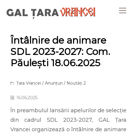
Me
Întâlnire de animare
SDL 2023-2027: Com.
Păulești 18.06.2025
Țara Vrancei
/
Anunțuri
/
Noutăți 2
16.06.2025
În preambulul lansării apelurilor de selecție
din cadrul SDL 2023-2027, GAL Țara
Vrancei organizează o întâlnire de animare