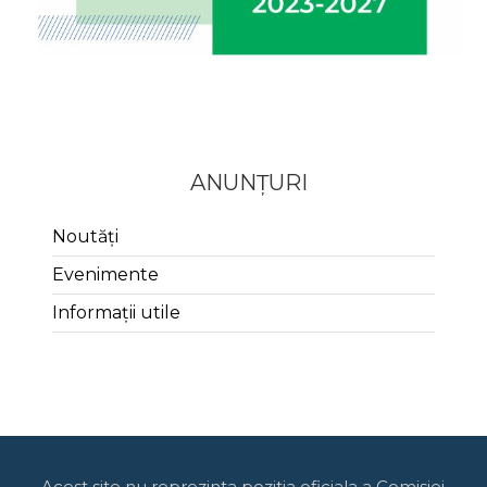
ANUNȚURI
Noutăți
Evenimente
Informații utile
Acest site nu reprezinta pozitia oficiala a Comisiei