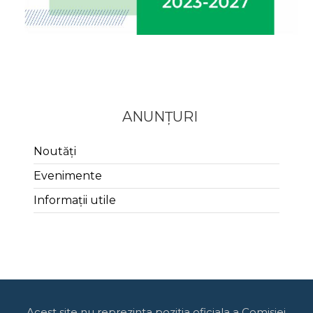
ANUNȚURI
Noutăți
Evenimente
Informații utile
Acest site nu reprezinta pozitia oficiala a Comisiei