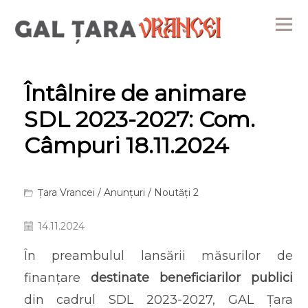
Me
Întâlnire de animare
SDL 2023-2027: Com.
Câmpuri 18.11.2024
Țara Vrancei
/
Anunțuri
/
Noutăți 2
14.11.2024
În preambulul lansării măsurilor de
finanțare
destinate beneficiarilor publici
din cadrul SDL 2023-2027, GAL Țara