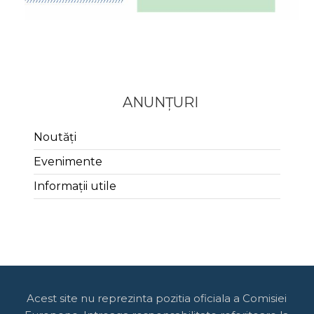
ANUNȚURI
Noutăți
Evenimente
Informații utile
Acest site nu reprezinta pozitia oficiala a Comisiei