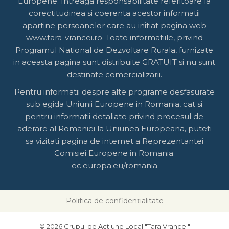
Europene. Intreaga responsabilitate referitoare la
corectitudinea si coerenta acestor informatii
apartine persoanelor care au initiat pagina web
www.tara-vrancei.ro. Toate informatiile, privind
Programul National de Dezvoltare Rurala, furnizate
in aceasta pagina sunt distribuite GRATUIT si nu sunt
destinate comercializarii.
Pentru informatii despre alte programe desfasurate
sub egida Uniunii Europene in Romania, cat si
pentru informatii detaliate privind procesul de
aderare al Romaniei la Uniunea Europeana, puteti
sa vizitati pagina de internet a Reprezentantei
Comisiei Europene in Romania.
ec.europa.eu/romania
Politica de confidențialitate
© 2026 Grupul de Actiune Local "Tara Vrancei"