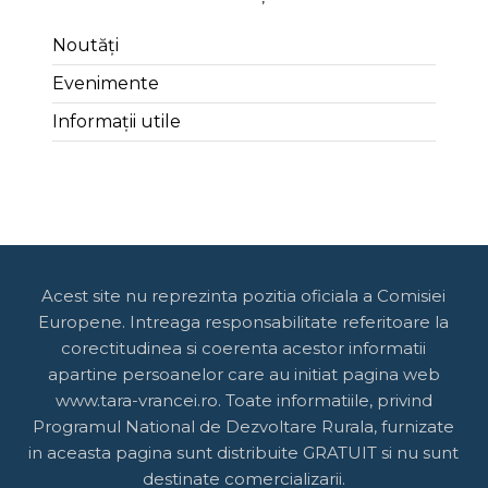
Noutăți
Evenimente
Informații utile
Acest site nu reprezinta pozitia oficiala a Comisiei
Europene. Intreaga responsabilitate referitoare la
corectitudinea si coerenta acestor informatii
apartine persoanelor care au initiat pagina web
www.tara-vrancei.ro. Toate informatiile, privind
Programul National de Dezvoltare Rurala, furnizate
in aceasta pagina sunt distribuite GRATUIT si nu sunt
destinate comercializarii.