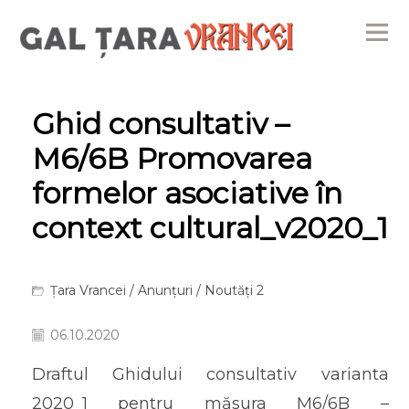
Me
Ghid consultativ –
M6/6B Promovarea
formelor asociative în
context cultural_v2020_1
Țara Vrancei
/
Anunțuri
/
Noutăți 2
06.10.2020
Draftul Ghidului consultativ varianta
2020_1 pentru măsura M6/6B –