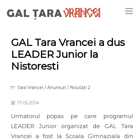
Me
GAL Tara Vrancei a dus
LEADER Junior la
Nistoresti
Țara Vrancei
/
Anunțuri
/
Noutăți 2
17.05.2014
Urmatorul popas pe care programul
LEADER Junior organizat de GAL Tara
Vrancei a fost la Scoala Gimnaziala din