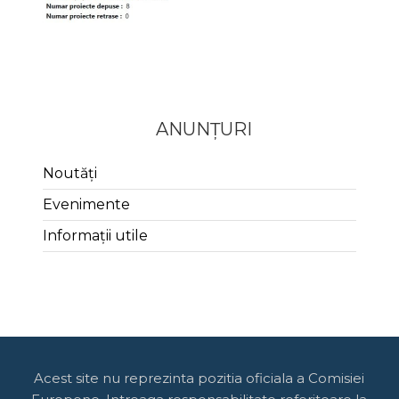
ANUNȚURI
Noutăți
Evenimente
Informații utile
Acest site nu reprezinta pozitia oficiala a Comisiei