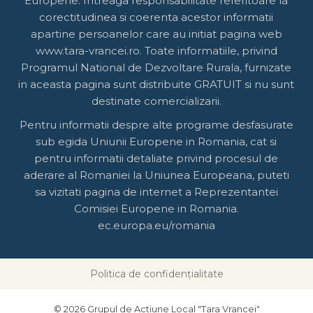
Europene. Intreaga responsabilitate referitoare la
corectitudinea si coerenta acestor informatii
apartine persoanelor care au initiat pagina web
www.tara-vrancei.ro. Toate informatiile, privind
Programul National de Dezvoltare Rurala, furnizate
in aceasta pagina sunt distribuite GRATUIT si nu sunt
destinate comercializarii.
Pentru informatii despre alte programe desfasurate
sub egida Uniunii Europene in Romania, cat si
pentru informatii detaliate privind procesul de
aderare al Romaniei la Uniunea Europeana, puteti
sa vizitati pagina de internet a Reprezentantei
Comisiei Europene in Romania.
ec.europa.eu/romania
Politica de confidențialitate
© 2026 Grupul de Actiune Local "Tara Vrancei"