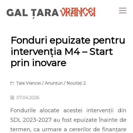
Me
Fonduri epuizate pentru
intervenția M4 – Start
prin inovare
Țara Vrancei
/
Anunțuri
/
Noutăți 2
07.04.2026
Fondurile alocate acestei intervenții din
SDL 2023-2027 au fost epuizate înainte de
termen, ca urmare a cererilor de finanțare