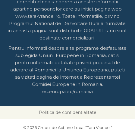
corectitudinea si coerenta acestor informatii
apartine persoanelor care au initiat pagina web
www.tara-vrancei.ro. Toate informatiile, privind
Programul National de Dezvoltare Rurala, furnizate
in aceasta pagina sunt distribuite GRATUIT si nu sunt
destinate comercializarii.
Pentru informatii despre alte programe desfasurate
sub egida Uniunii Europene in Romania, cat si
pentru informatii detaliate privind procesul de
aderare al Romaniei la Uniunea Europeana, puteti
sa vizitati pagina de internet a Reprezentantei
Comisiei Europene in Romania.
ec.europa.eu/romania
Politica de confidențialitate
© 2026 Grupul de Actiune Local "Tara Vrancei"