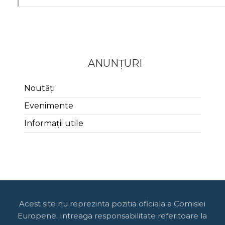
ANUNȚURI
Noutăți
Evenimente
Informații utile
Acest site nu reprezinta pozitia oficiala a Comisiei
Europene. Intreaga responsabilitate referitoare la