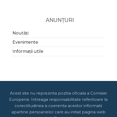
ANUNȚURI
Noutăți
Evenimente
Informații utile
Acest site nu reprezinta pozitia oficiala a Comisiei
Europene. Intreaga responsabilitate referitoare la
corectitudinea si coerenta acestor informatii
apartine persoanelor care au initiat pagina web