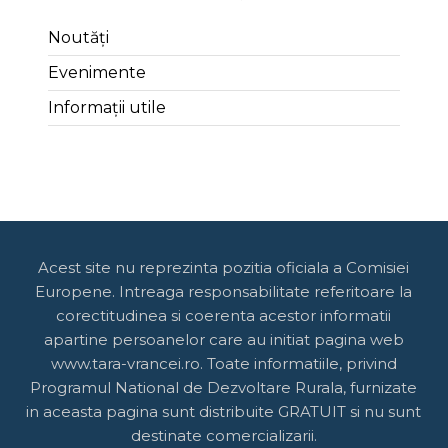
Noutăți
Evenimente
Informații utile
Acest site nu reprezinta pozitia oficiala a Comisiei
Europene. Intreaga responsabilitate referitoare la
corectitudinea si coerenta acestor informatii
apartine persoanelor care au initiat pagina web
www.tara-vrancei.ro. Toate informatiile, privind
Programul National de Dezvoltare Rurala, furnizate
in aceasta pagina sunt distribuite GRATUIT si nu sunt
destinate comercializarii.