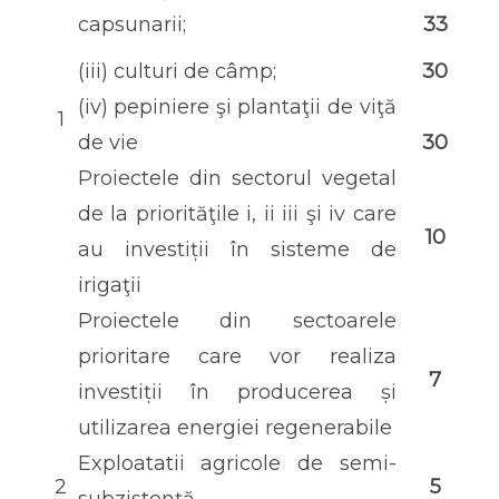
capsunarii;
33
(iii) culturi de câmp;
30
(iv) pepiniere şi plantaţii de viţă
1
de vie
30
Proiectele din sectorul vegetal
de la priorităţile i, ii iii şi iv care
10
au investiții în sisteme de
irigaţii
Proiectele din sectoarele
prioritare care vor realiza
7
investiții în producerea și
utilizarea energiei regenerabile
Exploatatii agricole de semi-
2
5
subzistenţă