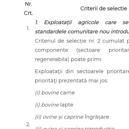
Nr.
Criterii de selectie
Crt.
1. Exploatații agricole care s
1.
standardele comunitare nou introd
Criteriul de selecție nr. 2 cumulat
componente (sectoare priorit
regenerabila) poate primi:
Exploataţii din sectoarele priorita
priorităţi prezentată mai jos:
(i) bovine
carne
(i) bovine
lapte
(ii) ovine și caprine
îngrășare
2.
(ii) ovine și caprine
reproducție