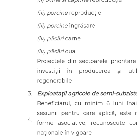
(iii) porcine
reproducție
(iii) porcine
îngrășare
(iv) păsări
carne
(iv) păsări
oua
Proiectele din sectoarele prioritare
investiții în producerea și util
regenerabile
3.
Exploataţii agricole de semi-subzist
Beneficiarul, cu minim 6 luni îna
sesiunii pentru care aplică, est
4.
forme asociative, recunoscute con
naționale în vigoare