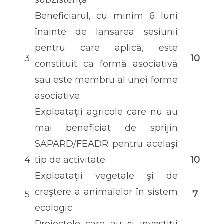
Beneficiarul, cu minim 6 luni
înainte de lansarea sesiunii
pentru care aplică, este
3
10
constituit ca formă asociativă
sau este membru al unei forme
asociative
Exploataţii agricole care nu au
mai beneficiat de sprijin
SAPARD/FEADR pentru acelaşi
4
tip de activitate
10
Exploatații vegetale şi de
creştere a animalelor în sistem
5
7
ecologic
Proiectele care au și investiții