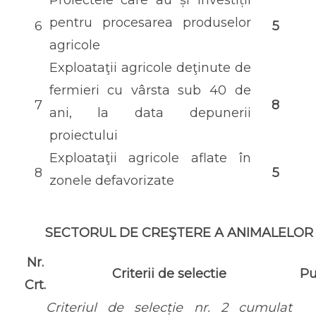
pentru procesarea produselor
6
5
agricole
Exploataţii agricole deţinute de
fermieri cu vârsta sub 40 de
7
8
ani, la data depunerii
proiectului
Exploataţii agricole aflate în
8
5
zonele defavorizate
SECTORUL DE CREŞTERE A ANIMALELOR
Nr.
Criterii de selectie
Pu
Crt.
Criteriul de selecție nr. 2 cumulat