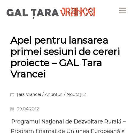
Me
Apel pentru lansarea
primei sesiuni de cereri
proiecte – GAL Tara
Vrancei
Țara Vrancei
/
Anunțuri
/
Noutăți 2
09.04.2012
Programul Naţional de Dezvoltare Rurală –
Program finanţat de Uniunea Europeană şi