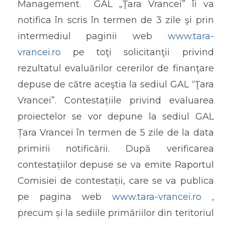
Management. GAL „Ţara Vrancei” îi va
notifica în scris în termen de 3 zile şi prin
intermediul paginii web
www.tara-
vrancei.ro
pe toţi solicitanţii privind
rezultatul evaluărilor cererilor de finanţare
depuse de către aceştia la sediul GAL “Ţara
Vrancei”. Contestațiile privind evaluarea
proiectelor se vor depune la sediul GAL
Țara Vrancei în termen de 5 zile de la data
primirii notificării. După verificarea
contestațiilor depuse se va emite Raportul
Comisiei de contestații, care se va publica
pe pagina web
www.tara-vrancei.ro
,
precum și la sediile primăriilor din teritoriul