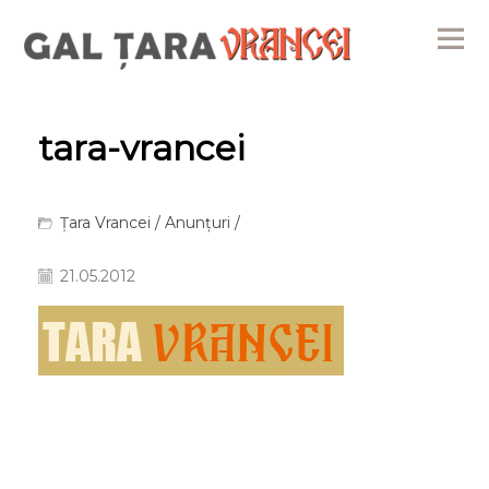
Me
tara-vrancei
Țara Vrancei
/
Anunțuri
/
21.05.2012