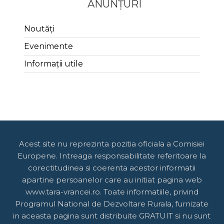
ANUNȚURI
Noutăți
Evenimente
Informații utile
Acest site nu reprezinta pozitia oficiala a Comisiei
Europene. Intreaga responsabilitate referitoare la
corectitudinea si coerenta acestor informatii
apartine persoanelor care au initiat pagina web
www.tara-vrancei.ro. Toate informatiile, privind
Programul National de Dezvoltare Rurala, furnizate
in aceasta pagina sunt distribuite GRATUIT si nu sunt