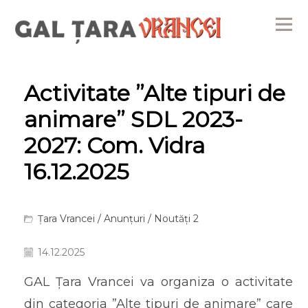
Me
Activitate ”Alte tipuri de
animare” SDL 2023-
2027: Com. Vidra
16.12.2025
Țara Vrancei
/
Anunțuri
/
Noutăți 2
14.12.2025
GAL Țara Vrancei va organiza o activitate
din categoria ”Alte tipuri de animare” care