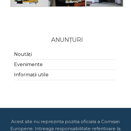
ANUNȚURI
Noutăți
Evenimente
Informații utile
Acest site nu reprezinta pozitia oficiala a Comisiei
Europene. Intreaga responsabilitate referitoare la