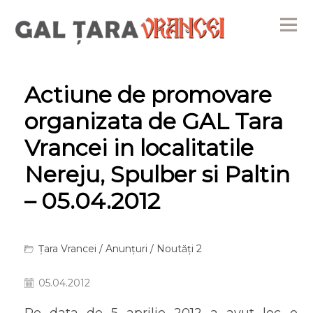
Me
Actiune de promovare
organizata de GAL Tara
Vrancei in localitatile
Nereju, Spulber si Paltin
– 05.04.2012
Țara Vrancei
/
Anunțuri
/
Noutăți 2
05.04.2012
Pe data de 5 aprilie 2012 a avut loc o